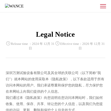
Legal
Notice-
Universal
testing
machine
manufacturer
Legal Notice
-
Tensile
Release time ：2024 年 12月 31
Effective time：2026 年 12月 31
testing
日
日
machine
-
Impact
testing
深圳万测试验设备有限公司及其全球的关联公司（以下简称“我
machine
们”）就本网站的使用采取本《隐私政策》，以下条款适用于所有
-
访问本网站的用户。我们承诺尊重和保护您的隐私，尽力保护您
Fatigue
在本网站上向我们提供的个人信息。
testing
我们通过本《隐私政策》向您说明在您访问本网站时，我们如何
machine
收集、使用、保存、共享、转让您的个人信息，以及我们为您提
-
供的访问、更新、删除和保护个人信息的方式。